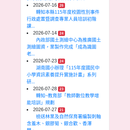
2026-07-16
26
轉知本縣115年度校園性別事件
行政處置暨調查專業人員培訓初階
課...
2026-07-14
24
內政部國土測繪中心為推廣國土
測繪圖資，業製作完成「成為識圖
老...
2026-07-23
24
湖南國小辦理「115年度國民中
小學資訊素養提升實施計畫」系列
研...
2026-07-28
23
轉知~教育部「教師數位教學增
能培訓」規劃
2026-07-27
21
檢送林業及自然保育署編製刺軸
含羞木、銀膠菊、銀合歡、香澤