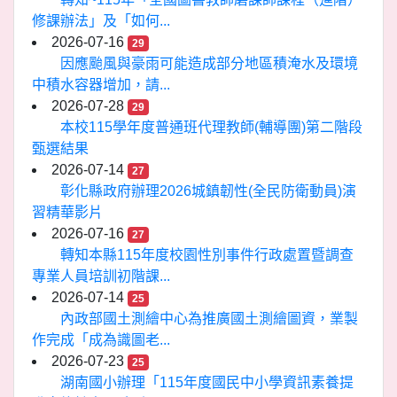
修課辦法」及「如何...
2026-07-16
29
因應颱風與豪雨可能造成部分地區積淹水及環境
中積水容器增加，請...
2026-07-28
29
本校115學年度普通班代理教師(輔導團)第二階段
甄選結果
2026-07-14
27
彰化縣政府辦理2026城鎮韌性(全民防衛動員)演
習精華影片
2026-07-16
27
轉知本縣115年度校園性別事件行政處置暨調查
專業人員培訓初階課...
2026-07-14
25
內政部國土測繪中心為推廣國土測繪圖資，業製
作完成「成為識圖老...
2026-07-23
25
湖南國小辦理「115年度國民中小學資訊素養提