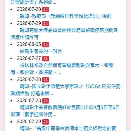
升實施計畫」系列研...
2026-07-28
24
轉知~教育部「教師數位教學增能培訓」規劃
2026-07-29
24
轉知有關大陸委員會函釋公務員留職停薪期間赴
陸應申請許可
2026-08-05
24
給新生家長的一封信
2026-07-27
23
檢送林業及自然保育署編製刺軸含羞木、銀膠
菊、銀合歡、香澤蘭、...
2026-07-28
23
轉知~國立彰化師範大學辦理之「SDGs 飛英任務
暑期活動-打造永續...
2026-07-23
20
轉知彰化基督教醫院訂於民國115年9月5日至6日
辦理「攜手迎新住民...
2026-07-29
20
轉知~「高級中等學校教師本土語文認證培訓實