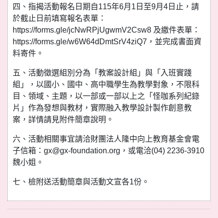
四、指揭活動報名日期自115年6月1日至9月4日止，請
於截止日前填寫報名表單：
https://forms.gle/jcNwRPjUgwmV2Csw8 及繳件表單：
https://forms.gle/w6W64dDmtSrV4ziQ7，並完成書面資
料寄件。
五、活動徵選組別分為「教案設計組」與「入班實踐
組」，以國小、國中、高中職學生為教學對象，不限科
目、領域、主題，以一部或一部以上之「怪咖系列紀錄
片」作為發想與教材，實際融入教學設計製作創意教
案，詳情請見附件簡章說明。
六、活動相關事宜請洽財團法人隆中向上教育基金會電
子信箱：gx@gx-foundation.org，或電洽(04) 2236-3910
魏小姐。
七、檢附送活動簡章與活動文宣各1份。