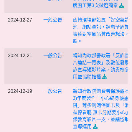
度廚工第3次徵選簡章
2024-12-27
一般公告
函轉環境部設置「好空氣許
池」網站資訊，請惠予周知
表達對空氣品質改善想法，
照。
2024-12-21
一般公告
轉知內政部警政署「反詐宣
片連結一覽表」及數位發展
詐宣導短影片案，請貴校參
用並協助推播
2024-12-19
一般公告
轉知行政院消費者保護處本(1
3)年度製作「小心終身優惠
阱」等多則消保圖卡及「消
益停看聽 無卡分期要小心」
保教育影片一支，並請協助
宣導運用