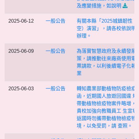
及應變措施，如說明
2025-06-12
一般公告
有關本縣「2025城鎮韌性（
空）演習」，請各校依說明
辦理。
2025-06-09
一般公告
為落實智慧政府及永續發展
策，請推動往來廠商使用電
票請款，以利後續電子化報
業
2025-06-03
一般公告
轉知農業部動植物防疫檢疫
函，近期國人旅遊回國違 規
帶動植物檢疫物案件略增，
貴校加強向教職員工 生宣導
返國時勿攜帶動植物檢疫物
境，以免受罰，請 查照。