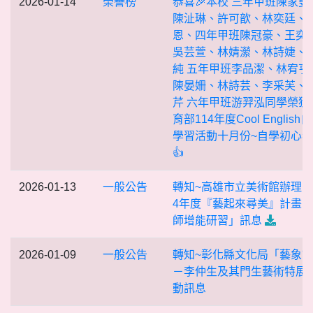
2026-01-14
榮譽榜
恭喜🎉本校 三年甲班陳家曼
陳沚琳、許可歆、林奕廷、
恩、四年甲班陳冠豪、王奕
吳芸萱、林婧瀠、林詩婕、
純 五年甲班李品潔、林宥亨
陳晏姍、林詩芸、李采芙、
芹 六年甲班游羿泓同學榮獲
育部114年度Cool English
學習活動十月份~自學初心
👍
2026-01-13
一般公告
轉知~高雄市立美術館辦理「
4年度『藝起來尋美』計畫
師增能研習」訊息
2026-01-09
一般公告
轉知~彰化縣文化局「藝象
－李仲生及其門生藝術特展
動訊息