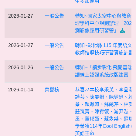
生多加運用
2026-01-27
一般公告
轉知~國家太空中心與教育
理學科中心規劃辦理「2026
測影像應用研習營」
2026-01-27
一般公告
轉知~彰化縣 115 年度語文
教師指導技巧研習實施計畫
2026-01-26
一般公告
轉知~「讀步彰化 飛閱雲端
讀線上認證系統改版建置
2026-01-14
榮譽榜
恭喜🎉本校李采芙、李品潔
詩芸、陳晏姍、陳翌恩、賴
蓁、賴姵如、蘇綉芹、林奕
莊筑菁、陳宥叡、游羿泓、
丞、董郁甄、蘇雋桀、蘇雋
學榮獲114年Cool English
英語王👍