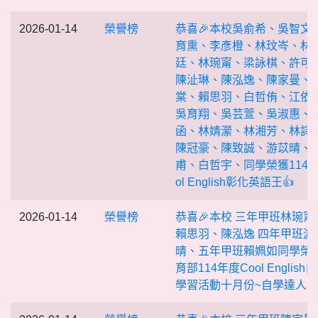
2026-01-14
榮譽榜
恭喜🎉本校吳俞希、吳智文
育熏、李彥橙、林玟岑、林
廷、林琬甯、梁詠棋、許可
陳沚琳、陳泓逸、陳家曼、
棠、賴思羽、白哲侑、江依
吳育翔、吳芸萱、吳淑惠、
函、林婧瀠、林湘芳、林詩
陳冠豪、陳致誠、游苡晴、
甫、白哲宇、同學榮獲114年
ol English彰化英語王👍
2026-01-14
榮譽榜
恭喜🎉本校 三年甲班林琬甯
賴思羽、陳泓逸 四年甲班游
晴、五年甲班賴姵如同學榮
育部114年度Cool English
學習活動十月份~自學達人獎