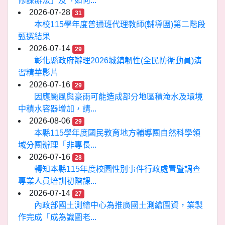
修課辦法」及「如何...
2026-07-28
31
本校115學年度普通班代理教師(輔導團)第二階段
甄選結果
2026-07-14
29
彰化縣政府辦理2026城鎮韌性(全民防衛動員)演
習精華影片
2026-07-16
29
因應颱風與豪雨可能造成部分地區積淹水及環境
中積水容器增加，請...
2026-08-06
29
本縣115學年度國民教育地方輔導團自然科學領
域分團辦理「非專長...
2026-07-16
28
轉知本縣115年度校園性別事件行政處置暨調查
專業人員培訓初階課...
2026-07-14
27
內政部國土測繪中心為推廣國土測繪圖資，業製
作完成「成為識圖老...