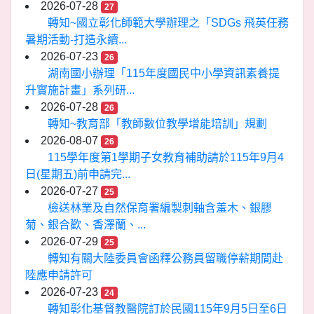
2026-07-28
27
轉知~國立彰化師範大學辦理之「SDGs 飛英任務
暑期活動-打造永續...
2026-07-23
26
湖南國小辦理「115年度國民中小學資訊素養提
升實施計畫」系列研...
2026-07-28
26
轉知~教育部「教師數位教學增能培訓」規劃
2026-08-07
26
115學年度第1學期子女教育補助請於115年9月4
日(星期五)前申請完...
2026-07-27
25
檢送林業及自然保育署編製刺軸含羞木、銀膠
菊、銀合歡、香澤蘭、...
2026-07-29
25
轉知有關大陸委員會函釋公務員留職停薪期間赴
陸應申請許可
2026-07-23
24
轉知彰化基督教醫院訂於民國115年9月5日至6日