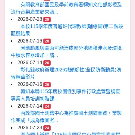
有關教育部國民及學前教育署轉知文化部影視及
流行音樂產業局來函...
2026-07-28
29
本校115學年度普通班代理教師(輔導團)第二階段
甄選結果
2026-07-16
28
因應颱風與豪雨可能造成部分地區積淹水及環境
中積水容器增加，請...
2026-07-14
26
彰化縣政府辦理2026城鎮韌性(全民防衛動員)演
習精華影片
2026-07-16
26
轉知本縣115年度校園性別事件行政處置暨調查
專業人員培訓初階課...
2026-07-14
24
內政部國土測繪中心為推廣國土測繪圖資，業製
作完成「成為識圖老...
2026-07-23
24
湖南國小辦理「115年度國民中小學資訊素養提