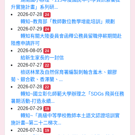
升實施計畫」系列研...
2026-07-28
24
轉知~教育部「教師數位教學增能培訓」規劃
2026-07-29
24
轉知有關大陸委員會函釋公務員留職停薪期間赴
陸應申請許可
2026-08-05
24
給新生家長的一封信
2026-07-27
22
檢送林業及自然保育署編製刺軸含羞木、銀膠
菊、銀合歡、香澤蘭、...
2026-07-28
22
轉知~國立彰化師範大學辦理之「SDGs 飛英任務
暑期活動-打造永續...
2026-07-29
19
轉知~「高級中等學校教師本土語文認證培訓實
施計畫─第二十二梯次...
2026-07-31
19