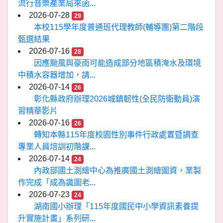
流行音樂產業局來函...
2026-07-28
29
本校115學年度普通班代理教師(輔導團)第二階段
甄選結果
2026-07-16
28
因應颱風與豪雨可能造成部分地區積淹水及環境
中積水容器增加，請...
2026-07-14
26
彰化縣政府辦理2026城鎮韌性(全民防衛動員)演
習精華影片
2026-07-16
26
轉知本縣115年度校園性別事件行政處置暨調查
專業人員培訓初階課...
2026-07-14
24
內政部國土測繪中心為推廣國土測繪圖資，業製
作完成「成為識圖老...
2026-07-23
24
湖南國小辦理「115年度國民中小學資訊素養提
升實施計畫」系列研...