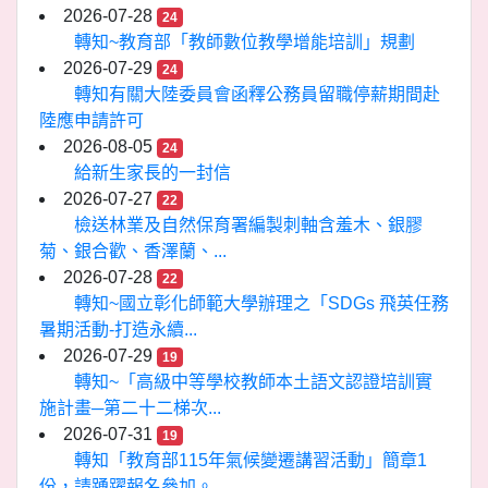
2026-07-28
24
轉知~教育部「教師數位教學增能培訓」規劃
2026-07-29
24
轉知有關大陸委員會函釋公務員留職停薪期間赴
陸應申請許可
2026-08-05
24
給新生家長的一封信
2026-07-27
22
檢送林業及自然保育署編製刺軸含羞木、銀膠
菊、銀合歡、香澤蘭、...
2026-07-28
22
轉知~國立彰化師範大學辦理之「SDGs 飛英任務
暑期活動-打造永續...
2026-07-29
19
轉知~「高級中等學校教師本土語文認證培訓實
施計畫─第二十二梯次...
2026-07-31
19
轉知「教育部115年氣候變遷講習活動」簡章1
份，請踴躍報名參加。