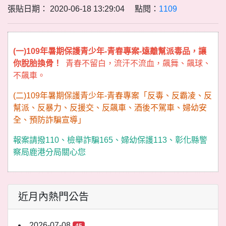
張貼日期： 2020-06-18 13:29:04 點閱：
1109
(一)109年暑期保護青少年-青春專案-遠離幫派毒品，讓
你脫胎換骨！
青春不留白，流汗不流血，飆舞、飆球、
不飆車。
(二)109年暑期保護青少年-青春專案「反毒、反霸凌、反
幫派、反暴力、反援交、反飆車、酒後不駕車、婦幼安
全、預防詐騙宣導」
報案請撥110、檢舉詐騙165、婦幼保護113、彰化縣警
察局鹿港分局關心您
近月內熱門公告
2026-07-08