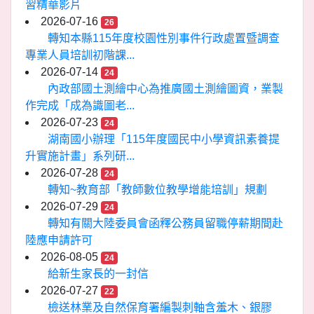
習精華影片
2026-07-16
26
轉知本縣115年度校園性別事件行政處置暨調查
專業人員培訓初階課...
2026-07-14
24
內政部國土測繪中心為推廣國土測繪圖資，業製
作完成「成為識圖老...
2026-07-23
24
湖南國小辦理「115年度國民中小學資訊素養提
升實施計畫」系列研...
2026-07-28
24
轉知~教育部「教師數位教學增能培訓」規劃
2026-07-29
24
轉知有關大陸委員會函釋公務員留職停薪期間赴
陸應申請許可
2026-08-05
24
給新生家長的一封信
2026-07-27
22
檢送林業及自然保育署編製刺軸含羞木、銀膠