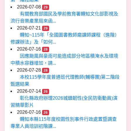
2026-07-08
29
有關教育部國民及學前教育署轉知文化部影視及
流行音樂產業局來函...
2026-07-21
29
轉知~115年「全國圖書教師磨課師課程（進階）
修課辦法」及「如何...
2026-07-16
28
因應颱風與豪雨可能造成部分地區積淹水及環境
中積水容器增加，請...
2026-07-28
28
本校115學年度普通班代理教師(輔導團)第二階段
甄選結果
2026-07-14
26
彰化縣政府辦理2026城鎮韌性(全民防衛動員)演
習精華影片
2026-07-16
26
轉知本縣115年度校園性別事件行政處置暨調查
專業人員培訓初階課...