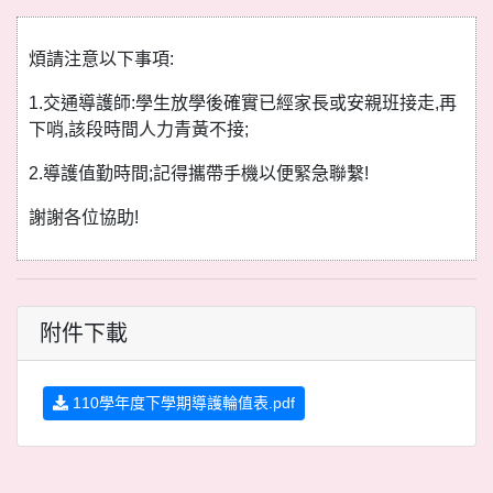
煩請注意以下事項:
1.交通導護師:學生放學後確實已經家長或安親班接走,再
下哨,該段時間人力青黃不接;
2.導護值勤時間;記得攜帶手機以便緊急聯繫!
謝謝各位協助!
附件下載
110學年度下學期導護輪值表.pdf