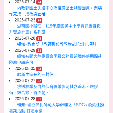
2026-07-14
24
內政部國土測繪中心為推廣國土測繪圖資，業製
作完成「成為識圖老...
2026-07-23
24
湖南國小辦理「115年度國民中小學資訊素養提
升實施計畫」系列研...
2026-07-28
23
轉知~教育部「教師數位教學增能培訓」規劃
2026-07-29
23
轉知有關大陸委員會函釋公務員留職停薪期間赴
陸應申請許可
2026-08-05
23
給新生家長的一封信
2026-07-27
22
檢送林業及自然保育署編製刺軸含羞木、銀膠
菊、銀合歡、香澤蘭、...
2026-07-28
21
轉知~國立彰化師範大學辦理之「SDGs 飛英任務
暑期活動-打造永續...