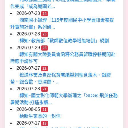
作完成「成為識圖老...
2026-07-23
24
湖南國小辦理「115年度國民中小學資訊素養提
升實施計畫」系列研...
2026-07-28
23
轉知~教育部「教師數位教學增能培訓」規劃
2026-07-29
23
轉知有關大陸委員會函釋公務員留職停薪期間赴
陸應申請許可
2026-07-27
22
檢送林業及自然保育署編製刺軸含羞木、銀膠
菊、銀合歡、香澤蘭、...
2026-07-28
21
轉知~國立彰化師範大學辦理之「SDGs 飛英任務
暑期活動-打造永續...
2026-08-05
21
給新生家長的一封信
2026-07-17
18