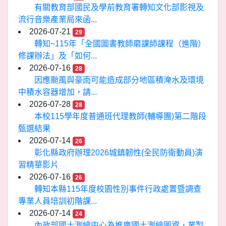
有關教育部國民及學前教育署轉知文化部影視及
流行音樂產業局來函...
2026-07-21
29
轉知~115年「全國圖書教師磨課師課程（進階）
修課辦法」及「如何...
2026-07-16
28
因應颱風與豪雨可能造成部分地區積淹水及環境
中積水容器增加，請...
2026-07-28
28
本校115學年度普通班代理教師(輔導團)第二階段
甄選結果
2026-07-14
26
彰化縣政府辦理2026城鎮韌性(全民防衛動員)演
習精華影片
2026-07-16
26
轉知本縣115年度校園性別事件行政處置暨調查
專業人員培訓初階課...
2026-07-14
24
內政部國土測繪中心為推廣國土測繪圖資，業製