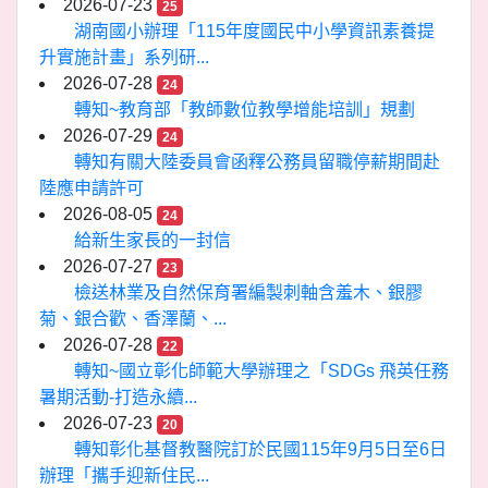
2026-07-23
25
湖南國小辦理「115年度國民中小學資訊素養提
升實施計畫」系列研...
2026-07-28
24
轉知~教育部「教師數位教學增能培訓」規劃
2026-07-29
24
轉知有關大陸委員會函釋公務員留職停薪期間赴
陸應申請許可
2026-08-05
24
給新生家長的一封信
2026-07-27
23
檢送林業及自然保育署編製刺軸含羞木、銀膠
菊、銀合歡、香澤蘭、...
2026-07-28
22
轉知~國立彰化師範大學辦理之「SDGs 飛英任務
暑期活動-打造永續...
2026-07-23
20
轉知彰化基督教醫院訂於民國115年9月5日至6日
辦理「攜手迎新住民...