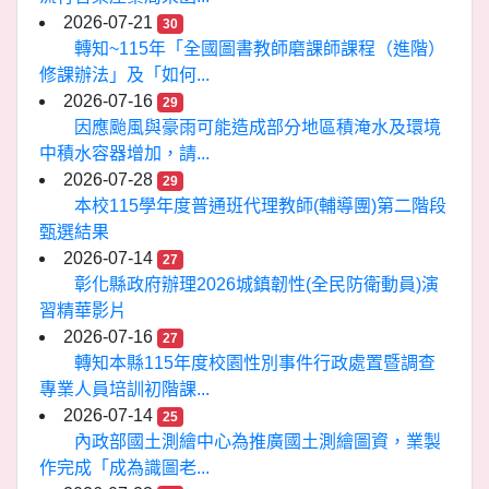
2026-07-21
30
轉知~115年「全國圖書教師磨課師課程（進階）
修課辦法」及「如何...
2026-07-16
29
因應颱風與豪雨可能造成部分地區積淹水及環境
中積水容器增加，請...
2026-07-28
29
本校115學年度普通班代理教師(輔導團)第二階段
甄選結果
2026-07-14
27
彰化縣政府辦理2026城鎮韌性(全民防衛動員)演
習精華影片
2026-07-16
27
轉知本縣115年度校園性別事件行政處置暨調查
專業人員培訓初階課...
2026-07-14
25
內政部國土測繪中心為推廣國土測繪圖資，業製
作完成「成為識圖老...