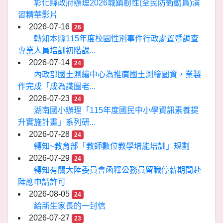
彰化縣政府辦理2026城鎮韌性(全民防衛動員)演
習精華影片
2026-07-16
26
轉知本縣115年度校園性別事件行政處置暨調查
專業人員培訓初階課...
2026-07-14
24
內政部國土測繪中心為推廣國土測繪圖資，業製
作完成「成為識圖老...
2026-07-23
24
湖南國小辦理「115年度國民中小學資訊素養提
升實施計畫」系列研...
2026-07-28
24
轉知~教育部「教師數位教學增能培訓」規劃
2026-07-29
24
轉知有關大陸委員會函釋公務員留職停薪期間赴
陸應申請許可
2026-08-05
24
給新生家長的一封信
2026-07-27
23