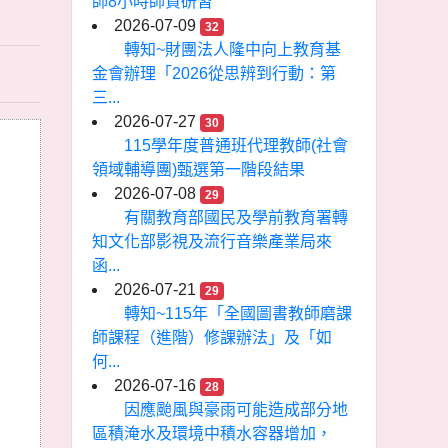
師8小時師資研習
2026-07-09
32
轉知~財團法人隆中向上教育基
金會辦理「2026從思辨到行動：第
三...
2026-07-27
30
115學年度普通班代理教師(社會
領域輔導團)甄選第一階段結果
2026-07-08
29
有關教育部國民及學前教育署轉
知文化部影視及流行音樂產業局來
函...
2026-07-21
29
轉知~115年「全國圖書教師磨課
師課程（進階）修課辦法」及「如
何...
2026-07-16
28
因應颱風與豪雨可能造成部分地
區積淹水及環境中積水容器增加，