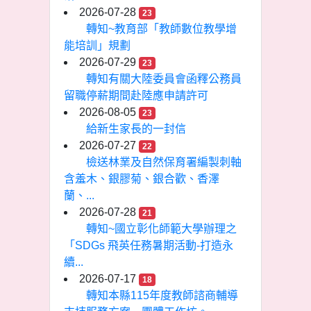
2026-07-28
23
轉知~教育部「教師數位教學增
能培訓」規劃
2026-07-29
23
轉知有關大陸委員會函釋公務員
留職停薪期間赴陸應申請許可
2026-08-05
23
給新生家長的一封信
2026-07-27
22
檢送林業及自然保育署編製刺軸
含羞木、銀膠菊、銀合歡、香澤
蘭、...
2026-07-28
21
轉知~國立彰化師範大學辦理之
「SDGs 飛英任務暑期活動-打造永
續...
2026-07-17
18
轉知本縣115年度教師諮商輔導