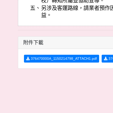
校）轉知所屬並協助宣導。
五、
另涉及客運路線，請業者預作
益。
附件下載
376470000A_1150214798_ATTACH1.pdf
37