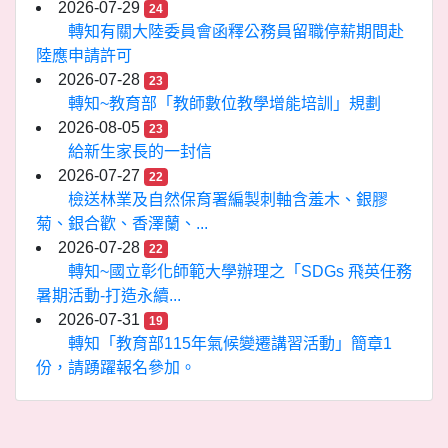
2026-07-29
24
轉知有關大陸委員會函釋公務員留職停薪期間赴
陸應申請許可
2026-07-28
23
轉知~教育部「教師數位教學增能培訓」規劃
2026-08-05
23
給新生家長的一封信
2026-07-27
22
檢送林業及自然保育署編製刺軸含羞木、銀膠
菊、銀合歡、香澤蘭、...
2026-07-28
22
轉知~國立彰化師範大學辦理之「SDGs 飛英任務
暑期活動-打造永續...
2026-07-31
19
轉知「教育部115年氣候變遷講習活動」簡章1
份，請踴躍報名參加。