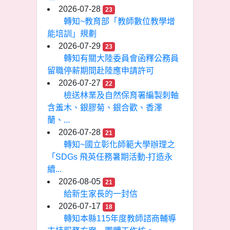
2026-07-28
23
轉知~教育部「教師數位教學增
能培訓」規劃
2026-07-29
23
轉知有關大陸委員會函釋公務員
留職停薪期間赴陸應申請許可
2026-07-27
22
檢送林業及自然保育署編製刺軸
含羞木、銀膠菊、銀合歡、香澤
蘭、...
2026-07-28
21
轉知~國立彰化師範大學辦理之
「SDGs 飛英任務暑期活動-打造永
續...
2026-08-05
21
給新生家長的一封信
2026-07-17
18
轉知本縣115年度教師諮商輔導