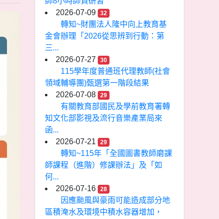
師8小時師資研習
2026-07-09
32
轉知~財團法人隆中向上教育基
金會辦理「2026從思辨到行動：第
三...
2026-07-27
30
115學年度普通班代理教師(社會
領域輔導團)甄選第一階段結果
2026-07-08
29
有關教育部國民及學前教育署轉
知文化部影視及流行音樂產業局來
函...
2026-07-21
29
轉知~115年「全國圖書教師磨課
師課程（進階）修課辦法」及「如
何...
2026-07-16
28
因應颱風與豪雨可能造成部分地
區積淹水及環境中積水容器增加，