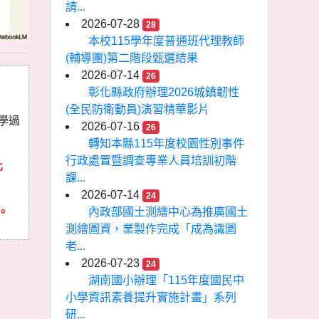
請...
2026-07-28
28
本校115學年度普通班代理教師
(輔導團)第二階段甄選結果
2026-07-14
26
彰化縣政府辦理2026城鎮韌性
(全民防衛動員)演習精華影片
學過
2026-07-16
26
轉知本縣115年度校園性別事件
行政處置暨調查專業人員培訓初階
化
課...
2026-07-14
24
內政部國土測繪中心為推廣國土
。
測繪圖資，業製作完成「成為識圖
老...
2026-07-23
24
湖南國小辦理「115年度國民中
小學資訊素養提升實施計畫」系列
研...