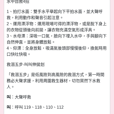
水中自救4招
1、拍打水面：雙手水平舉起向下平拍水面，並大聲呼
救，利用動作和聲音引起注意。
2、運用漂浮物：運用現場可得的漂浮物，或是脫下身上
的衣物從頭後向前拋，讓衣物充滿空氣形成浮具。
3、水母漂：深吸一口氣，臉向下埋入水中，手與腳向下
自然伸直，並將身體放鬆。
4、仰漂：全身放鬆，吸滿氣後頭部慢慢後仰，換氣時用
口快吐快吸。
救溺五步-叫叫伸拋划
「救溺五步」是低風險到高風險的救溺方式，第一時間
務必大聲求援，利用周圍救生器材，切勿貿然下水救
人。
叫
：大聲呼救
叫
：呼叫 119、118、110、112