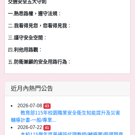
交通安全五大守則
一.熟悉路權，遵守法規
：
二.
我看得見您，您看得見我
：
三.
謹守安全空間
：
四.
利他用路觀
：
五.
防衛兼顧的安全用路行為
：
近月內熱門公告
2026-07-08
43
教育部115年校園職業安全衛生知能提升及災害
輔導計畫-一般/專業...
2026-07-22
41
本校115學年度普通班代理教師(輔導團)甄選簡章