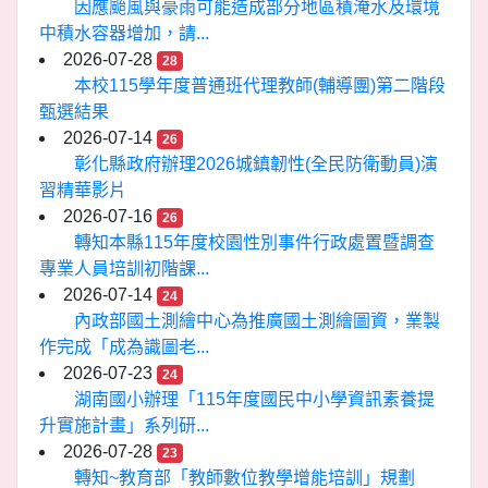
因應颱風與豪雨可能造成部分地區積淹水及環境
中積水容器增加，請...
2026-07-28
28
本校115學年度普通班代理教師(輔導團)第二階段
甄選結果
2026-07-14
26
彰化縣政府辦理2026城鎮韌性(全民防衛動員)演
習精華影片
2026-07-16
26
轉知本縣115年度校園性別事件行政處置暨調查
專業人員培訓初階課...
2026-07-14
24
內政部國土測繪中心為推廣國土測繪圖資，業製
作完成「成為識圖老...
2026-07-23
24
湖南國小辦理「115年度國民中小學資訊素養提
升實施計畫」系列研...
2026-07-28
23
轉知~教育部「教師數位教學增能培訓」規劃