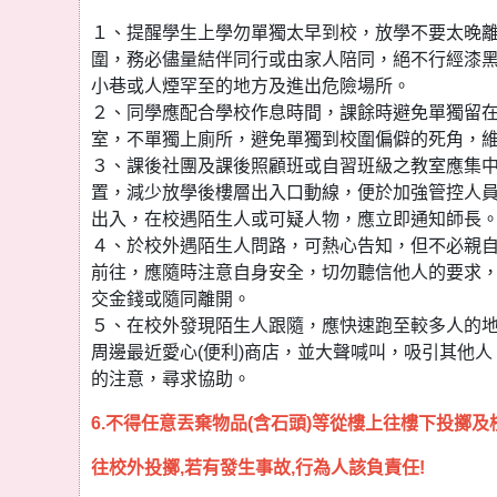
１、提醒學生上學勿單獨太早到校，放學不要太晚
圍，務必儘量結伴同行或由家人陪同，絕不行經漆
小巷或人煙罕至的地方及進出危險場所。
２、同學應配合學校作息時間，課餘時避免單獨留
室，不單獨上廁所，避免單獨到校圍偏僻的死角，
３、課後社團及課後照顧班或自習班級之教室應集
置，減少放學後樓層出入口動線，便於加強管控人
出入，在校遇陌生人或可疑人物，應立即通知師長
４、於校外遇陌生人問路，可熱心告知，但不必親
前往，應隨時注意自身安全，切勿聽信他人的要求
交金錢或隨同離開。
５、在校外發現陌生人跟隨，應快速跑至較多人的
周邊最近愛心(便利)商店，並大聲喊叫，吸引其他人
的注意，尋求協助。
6.不得任意丟棄物品(含石頭)等從樓上往樓下投擲及
往校外投擲,若有發生事故,行為人該負責任!