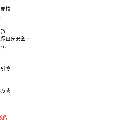
離開校
黑
在教
維保自身安全。
中配
員
。
自引導
，
地方或
校內