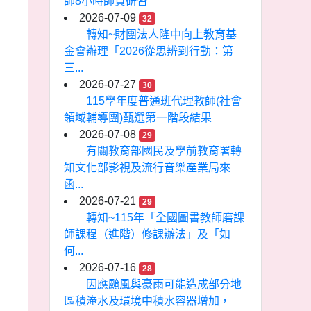
師8小時師資研習
2026-07-09
32
轉知~財團法人隆中向上教育基
金會辦理「2026從思辨到行動：第
三...
2026-07-27
30
115學年度普通班代理教師(社會
領域輔導團)甄選第一階段結果
2026-07-08
29
有關教育部國民及學前教育署轉
知文化部影視及流行音樂產業局來
函...
2026-07-21
29
轉知~115年「全國圖書教師磨課
師課程（進階）修課辦法」及「如
何...
2026-07-16
28
因應颱風與豪雨可能造成部分地
區積淹水及環境中積水容器增加，