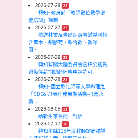
2026-07-28
23
轉知~教育部「教師數位教學增
能培訓」規劃
2026-07-27
22
檢送林業及自然保育署編製刺軸
含羞木、銀膠菊、銀合歡、香澤
蘭、...
2026-07-29
22
轉知有關大陸委員會函釋公務員
留職停薪期間赴陸應申請許可
2026-07-28
21
轉知~國立彰化師範大學辦理之
「SDGs 飛英任務暑期活動-打造永
續...
2026-08-05
21
給新生家長的一封信
2026-07-17
18
轉知本縣115年度教師諮商輔導