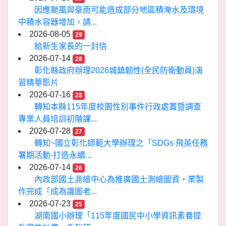
因應颱風與豪雨可能造成部分地區積淹水及環境
中積水容器增加，請...
2026-08-05
29
給新生家長的一封信
2026-07-14
28
彰化縣政府辦理2026城鎮韌性(全民防衛動員)演
習精華影片
2026-07-16
28
轉知本縣115年度校園性別事件行政處置暨調查
專業人員培訓初階課...
2026-07-28
27
轉知~國立彰化師範大學辦理之「SDGs 飛英任務
暑期活動-打造永續...
2026-07-14
26
內政部國土測繪中心為推廣國土測繪圖資，業製
作完成「成為識圖老...
2026-07-23
25
湖南國小辦理「115年度國民中小學資訊素養提