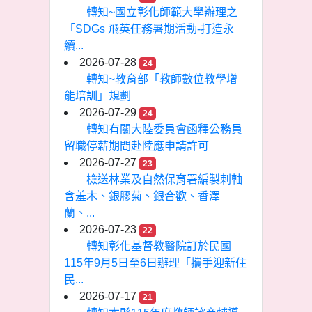
轉知~國立彰化師範大學辦理之
「SDGs 飛英任務暑期活動-打造永
續...
2026-07-28
24
轉知~教育部「教師數位教學增
能培訓」規劃
2026-07-29
24
轉知有關大陸委員會函釋公務員
留職停薪期間赴陸應申請許可
2026-07-27
23
檢送林業及自然保育署編製刺軸
含羞木、銀膠菊、銀合歡、香澤
蘭、...
2026-07-23
22
轉知彰化基督教醫院訂於民國
115年9月5日至6日辦理「攜手迎新住
民...
2026-07-17
21