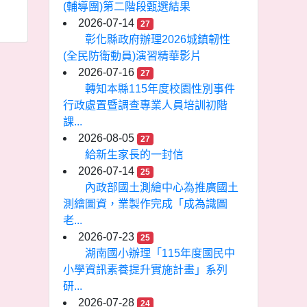
(輔導團)第二階段甄選結果
2026-07-14
27
彰化縣政府辦理2026城鎮韌性
(全民防衛動員)演習精華影片
2026-07-16
27
轉知本縣115年度校園性別事件
行政處置暨調查專業人員培訓初階
課...
2026-08-05
27
給新生家長的一封信
2026-07-14
25
內政部國土測繪中心為推廣國土
測繪圖資，業製作完成「成為識圖
老...
2026-07-23
25
湖南國小辦理「115年度國民中
小學資訊素養提升實施計畫」系列
研...
2026-07-28
24