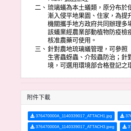
二、
琉璃蟻為本土蟻類，原分布於
漸入侵平地果園、住家，為提
機關攜手地方政府共同辦理多
該蟻業經農業部動植物防疫檢
核准農藥可使用。
三、
針對農地琉璃蟻管理，可參照
生害蟲蚜蟲、介殼蟲防治；針
境，可選用環境部合格登記之
附件下載
376470000A_1140339017_ATTACH1.jpg
37
376470000A_1140339017_ATTACH3.jpeg
3