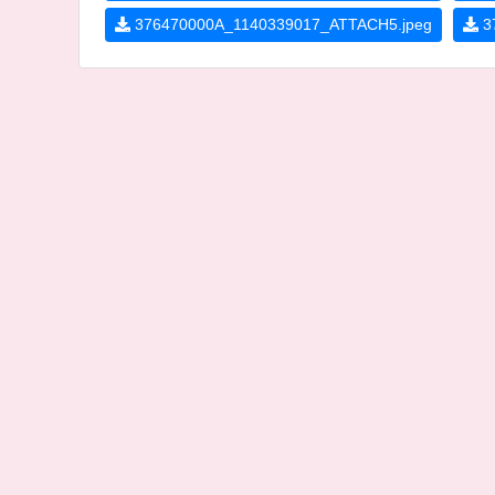
376470000A_1140339017_ATTACH5.jpeg
37