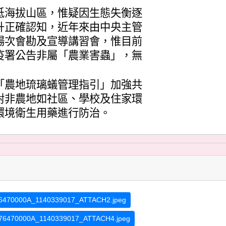
低海拔山區，惟疑因生態失衡逐
升正確認知，近年來由中央主管
場次會勘及宣導講習會，惟目前
疫署公告非屬「農業害蟲」，無
「農地琉璃蟻管理指引」加強共
對非農地如社區、學校及住家環
環境衛生用藥進行防治。
6470000A_1140339017_ATTACH2.jpeg
76470000A_1140339017_ATTACH4.jpeg