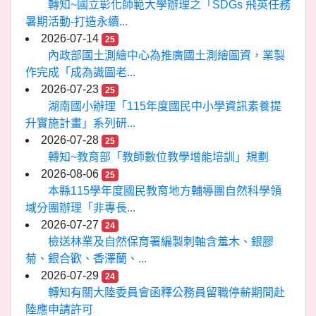
轉知~國立彰化師範大學辦理之「SDGs 飛英任務
暑期活動-打造永續...
2026-07-14
25
內政部國土測繪中心為推廣國土測繪圖資，業製
作完成「成為識圖老...
2026-07-23
25
湖南國小辦理「115年度國民中小學資訊素養提
升實施計畫」系列研...
2026-07-28
25
轉知~教育部「教師數位教學增能培訓」規劃
2026-08-06
25
本縣115學年度國民教育地方輔導團自然科學領
域分團辦理「非專長...
2026-07-27
24
檢送林業及自然保育署編製刺軸含羞木、銀膠
菊、銀合歡、香澤蘭、...
2026-07-29
24
轉知有關大陸委員會函釋公務員留職停薪期間赴
陸應申請許可