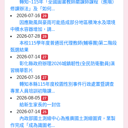
轉知~115年「全國圖書教師磨課師課程（進階）
修課辦法」及「如何...
2026-07-16
29
因應颱風與豪雨可能造成部分地區積淹水及環境
中積水容器增加，請...
2026-07-28
29
本校115學年度普通班代理教師(輔導團)第二階段
甄選結果
2026-07-14
27
彰化縣政府辦理2026城鎮韌性(全民防衛動員)演
習精華影片
2026-07-16
27
轉知本縣115年度校園性別事件行政處置暨調查
專業人員培訓初階課...
2026-08-05
27
給新生家長的一封信
2026-07-14
25
內政部國土測繪中心為推廣國土測繪圖資，業製
作完成「成為識圖老...