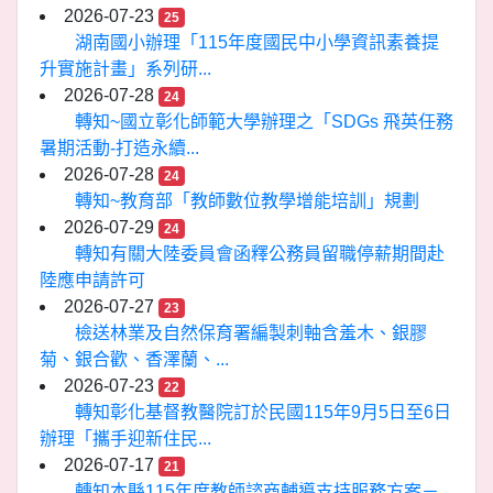
2026-07-23
25
湖南國小辦理「115年度國民中小學資訊素養提
升實施計畫」系列研...
2026-07-28
24
轉知~國立彰化師範大學辦理之「SDGs 飛英任務
暑期活動-打造永續...
2026-07-28
24
轉知~教育部「教師數位教學增能培訓」規劃
2026-07-29
24
轉知有關大陸委員會函釋公務員留職停薪期間赴
陸應申請許可
2026-07-27
23
檢送林業及自然保育署編製刺軸含羞木、銀膠
菊、銀合歡、香澤蘭、...
2026-07-23
22
轉知彰化基督教醫院訂於民國115年9月5日至6日
辦理「攜手迎新住民...
2026-07-17
21
轉知本縣115年度教師諮商輔導支持服務方案－