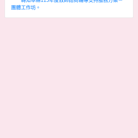
轉知本縣115年度教師諮商輔導支持服務方案－
團體工作坊。