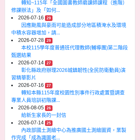
轉知~115年「全國圖書教師磨課師課程（進階）
修課辦法」及「如何...
2026-07-16
29
因應颱風與豪雨可能造成部分地區積淹水及環境
中積水容器增加，請...
2026-07-28
29
本校115學年度普通班代理教師(輔導團)第二階段
甄選結果
2026-07-14
27
彰化縣政府辦理2026城鎮韌性(全民防衛動員)演
習精華影片
2026-07-16
27
轉知本縣115年度校園性別事件行政處置暨調查
專業人員培訓初階課...
2026-08-05
26
給新生家長的一封信
2026-07-14
25
內政部國土測繪中心為推廣國土測繪圖資，業製
作完成「成為識圖老...