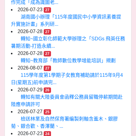
作完成「成為識圖老...
2026-07-23
27
湖南國小辦理「115年度國民中小學資訊素養提
升實施計畫」系列研...
2026-07-28
27
轉知~國立彰化師範大學辦理之「SDGs 飛英任務
暑期活動-打造永續...
2026-07-28
27
轉知~教育部「教師數位教學增能培訓」規劃
2026-08-07
27
115學年度第1學期子女教育補助請於115年9月4
日(星期五)前申請完...
2026-07-29
26
轉知有關大陸委員會函釋公務員留職停薪期間赴
陸應申請許可
2026-07-27
25
檢送林業及自然保育署編製刺軸含羞木、銀膠
菊、銀合歡、香澤蘭、...
2026-07-23
24