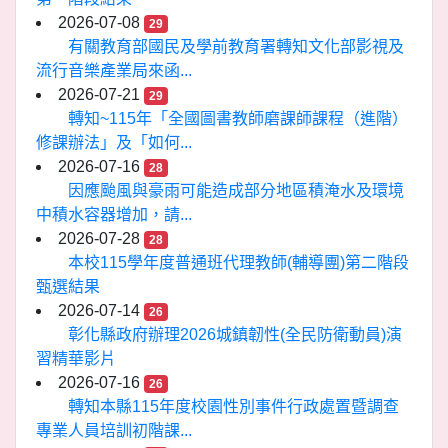
2026-07-08
29
有關教育部國民及學前教育署轉知文化部影視及
流行音樂產業局來函...
2026-07-21
29
轉知~115年「全國圖書教師磨課師課程（進階）
修課辦法」及「如何...
2026-07-16
28
因應颱風與豪雨可能造成部分地區積淹水及環境
中積水容器增加，請...
2026-07-28
28
本校115學年度普通班代理教師(輔導團)第二階段
甄選結果
2026-07-14
26
彰化縣政府辦理2026城鎮韌性(全民防衛動員)演
習精華影片
2026-07-16
26
轉知本縣115年度校園性別事件行政處置暨調查
專業人員培訓初階課...