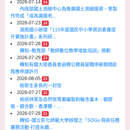
2026-07-14
24
內政部國土測繪中心為推廣國土測繪圖資，業製
作完成「成為識圖老...
2026-07-23
24
湖南國小辦理「115年度國民中小學資訊素養提
升實施計畫」系列研...
2026-07-28
23
轉知~教育部「教師數位教學增能培訓」規劃
2026-07-29
23
轉知有關大陸委員會函釋公務員留職停薪期間赴
陸應申請許可
2026-08-05
23
給新生家長的一封信
2026-07-27
22
檢送林業及自然保育署編製刺軸含羞木、銀膠
菊、銀合歡、香澤蘭、...
2026-07-28
21
轉知~國立彰化師範大學辦理之「SDGs 飛英任務
暑期活動-打造永續...