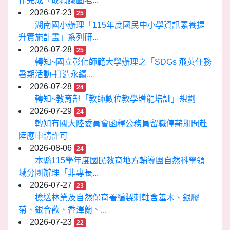
作完成「成為識圖老...
2026-07-23
25
湖南國小辦理「115年度國民中小學資訊素養提
升實施計畫」系列研...
2026-07-28
25
轉知~國立彰化師範大學辦理之「SDGs 飛英任務
暑期活動-打造永續...
2026-07-28
24
轉知~教育部「教師數位教學增能培訓」規劃
2026-07-29
24
轉知有關大陸委員會函釋公務員留職停薪期間赴
陸應申請許可
2026-08-06
24
本縣115學年度國民教育地方輔導團自然科學領
域分團辦理「非專長...
2026-07-27
23
檢送林業及自然保育署編製刺軸含羞木、銀膠
菊、銀合歡、香澤蘭、...
2026-07-23
22