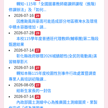
轉知~115年「全國圖書教師磨課師課程（進階）
修課辦法」及「如何...
2026-07-16
29
因應颱風與豪雨可能造成部分地區積淹水及環境
中積水容器增加，請...
2026-07-28
29
本校115學年度普通班代理教師(輔導團)第二階段
甄選結果
2026-07-14
27
彰化縣政府辦理2026城鎮韌性(全民防衛動員)演
習精華影片
2026-07-16
27
轉知本縣115年度校園性別事件行政處置暨調查
專業人員培訓初階課...
2026-08-05
27
給新生家長的一封信
2026-07-14
25
內政部國土測繪中心為推廣國土測繪圖資，業製