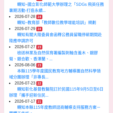
轉知~國立彰化師範大學辦理之「SDGs 飛英任務
暑期活動-打造永續...
2026-07-28
24
轉知~教育部「教師數位教學增能培訓」規劃
2026-07-29
24
轉知有關大陸委員會函釋公務員留職停薪期間赴
陸應申請許可
2026-07-27
23
檢送林業及自然保育署編製刺軸含羞木、銀膠
菊、銀合歡、香澤蘭、...
2026-08-06
23
本縣115學年度國民教育地方輔導團自然科學領
域分團辦理「非專長...
2026-07-23
22
轉知彰化基督教醫院訂於民國115年9月5日至6日
辦理「攜手迎新住民...
2026-07-17
21
轉知本縣115年度教師諮商輔導支持服務方案－