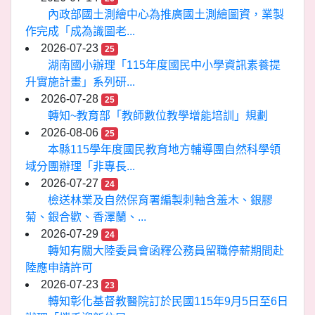
內政部國土測繪中心為推廣國土測繪圖資，業製
作完成「成為識圖老...
2026-07-23
25
湖南國小辦理「115年度國民中小學資訊素養提
升實施計畫」系列研...
2026-07-28
25
轉知~教育部「教師數位教學增能培訓」規劃
2026-08-06
25
本縣115學年度國民教育地方輔導團自然科學領
域分團辦理「非專長...
2026-07-27
24
檢送林業及自然保育署編製刺軸含羞木、銀膠
菊、銀合歡、香澤蘭、...
2026-07-29
24
轉知有關大陸委員會函釋公務員留職停薪期間赴
陸應申請許可
2026-07-23
23
轉知彰化基督教醫院訂於民國115年9月5日至6日