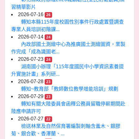
習精華影片
2026-07-16
26
轉知本縣115年度校園性別事件行政處置暨調查
專業人員培訓初階課...
2026-07-14
24
內政部國土測繪中心為推廣國土測繪圖資，業製
作完成「成為識圖老...
2026-07-23
24
湖南國小辦理「115年度國民中小學資訊素養提
升實施計畫」系列研...
2026-07-28
23
轉知~教育部「教師數位教學增能培訓」規劃
2026-07-29
23
轉知有關大陸委員會函釋公務員留職停薪期間赴
陸應申請許可
2026-07-27
22
檢送林業及自然保育署編製刺軸含羞木、銀膠
菊、銀合歡、香澤蘭、...