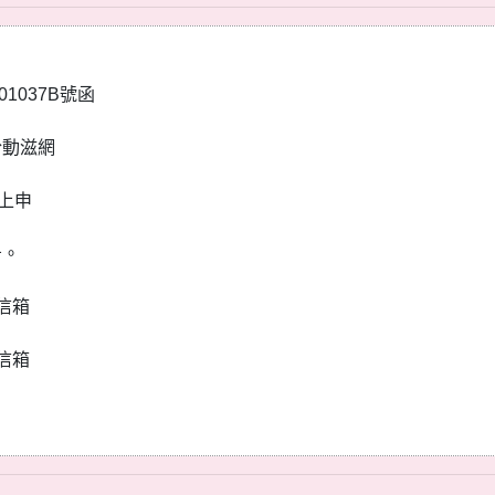
1037B號函
於動滋網
線上申
告。
子信箱
子信箱