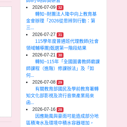
師8小時師資研習
2026-07-09
32
轉知~財團法人隆中向上教育基
金會辦理「2026從思辨到行動：第
三...
2026-07-27
31
115學年度普通班代理教師(社會
領域輔導團)甄選第一階段結果
2026-07-21
30
轉知~115年「全國圖書教師磨課
師課程（進階）修課辦法」及「如
何...
2026-07-08
29
有關教育部國民及學前教育署轉
知文化部影視及流行音樂產業局來
函...
2026-07-16
28
因應颱風與豪雨可能造成部分地
區積淹水及環境中積水容器增加，