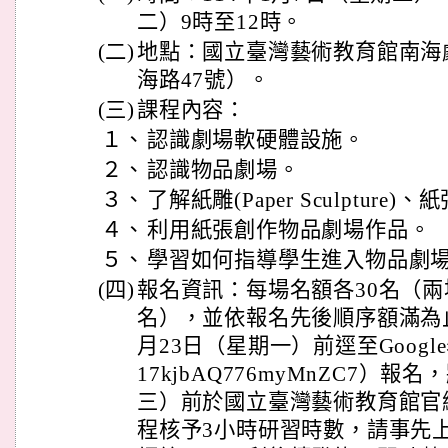
二）9時至12時。
(二)
地點：國立臺灣藝術教育館南海
海路47號）。
(三)
課程內容：
１、
認識劇場軟硬體設施。
２、
認識物品劇場。
３、
了解紙雕(Paper Sculptur
４、
利用紙張創作物品劇場作品。
５、
學習如何指導學生進入物品劇
(四)
報名資訊：每場名額各30名（
名），並依報名先後順序額滿為止
月23日（星期一）前逕至Google表單（h
17kjbAQ776myMnZC7）報
三）前於國立臺灣藝術教育館官
程核予3小時研習時數，請事先