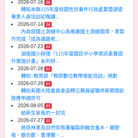
2026-07-16
26
轉知本縣115年度校園性別事件行政處置暨調查
專業人員培訓初階課...
2026-07-14
24
內政部國土測繪中心為推廣國土測繪圖資，業製
作完成「成為識圖老...
2026-07-23
24
湖南國小辦理「115年度國民中小學資訊素養提
升實施計畫」系列研...
2026-07-28
23
轉知~教育部「教師數位教學增能培訓」規劃
2026-07-29
23
轉知有關大陸委員會函釋公務員留職停薪期間赴
陸應申請許可
2026-08-05
23
給新生家長的一封信
2026-07-27
22
檢送林業及自然保育署編製刺軸含羞木、銀膠
菊、銀合歡、香澤蘭、...