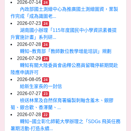
2026-07-14
24
內政部國土測繪中心為推廣國土測繪圖資，業製
作完成「成為識圖老...
2026-07-23
24
湖南國小辦理「115年度國民中小學資訊素養提
升實施計畫」系列研...
2026-07-28
24
轉知~教育部「教師數位教學增能培訓」規劃
2026-07-29
24
轉知有關大陸委員會函釋公務員留職停薪期間赴
陸應申請許可
2026-08-05
24
給新生家長的一封信
2026-07-27
23
檢送林業及自然保育署編製刺軸含羞木、銀膠
菊、銀合歡、香澤蘭、...
2026-07-28
22
轉知~國立彰化師範大學辦理之「SDGs 飛英任務
暑期活動-打造永續...