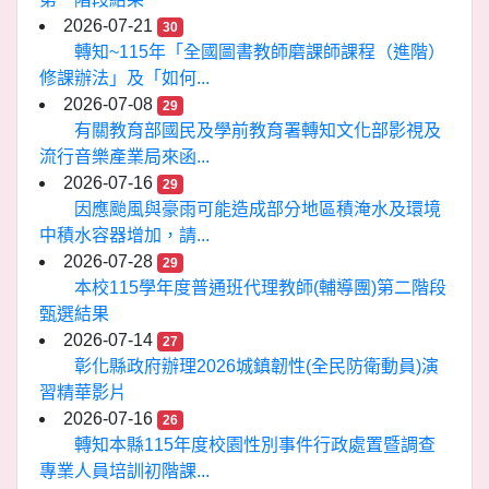
2026-07-21
30
轉知~115年「全國圖書教師磨課師課程（進階）
修課辦法」及「如何...
2026-07-08
29
有關教育部國民及學前教育署轉知文化部影視及
流行音樂產業局來函...
2026-07-16
29
因應颱風與豪雨可能造成部分地區積淹水及環境
中積水容器增加，請...
2026-07-28
29
本校115學年度普通班代理教師(輔導團)第二階段
甄選結果
2026-07-14
27
彰化縣政府辦理2026城鎮韌性(全民防衛動員)演
習精華影片
2026-07-16
26
轉知本縣115年度校園性別事件行政處置暨調查
專業人員培訓初階課...