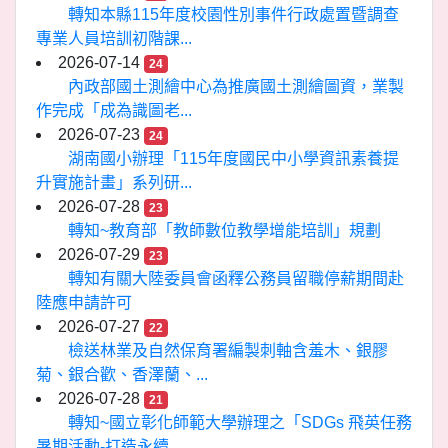
轉知本縣115年度校園性別事件行政處置暨調查
專業人員培訓初階課...
2026-07-14
24
內政部國土測繪中心為推廣國土測繪圖資，業製
作完成「成為識圖老...
2026-07-23
24
湖南國小辦理「115年度國民中小學資訊素養提
升實施計畫」系列研...
2026-07-28
23
轉知~教育部「教師數位教學增能培訓」規劃
2026-07-29
23
轉知有關大陸委員會函釋公務員留職停薪期間赴
陸應申請許可
2026-07-27
22
檢送林業及自然保育署編製刺軸含羞木、銀膠
菊、銀合歡、香澤蘭、...
2026-07-28
21
轉知~國立彰化師範大學辦理之「SDGs 飛英任務
暑期活動-打造永續...