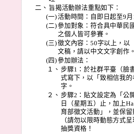
二、
旨揭活動辦法重點如下：
(一)
活動時間：自即日起至9月
(二)
參加對象：符合具中華民
之個人皆可參賽。
(三)
徵文內容：50字以上，以
文稿，請以中文文字創作
(四)
參加辦法：
１、
步驟1：於社群平臺（臉書FB
式寫下，以「致相信我的老
字。
２、
步驟2：貼文設定為「公開
日（星期五）止，加上Ha
育部徵文活動」，並保留
（請勿以限時動態方式呈
抽獎資格！