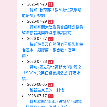
2026-07-28
23
轉知~教育部「教師數位教學增
能培訓」規劃
2026-07-29
23
轉知有關大陸委員會函釋公務員
留職停薪期間赴陸應申請許可
2026-07-27
22
檢送林業及自然保育署編製刺軸
含羞木、銀膠菊、銀合歡、香澤
蘭、...
2026-07-28
21
轉知~國立彰化師範大學辦理之
「SDGs 飛英任務暑期活動-打造永
續...
2026-08-05
21
給新生家長的一封信
2026-07-17
18
轉知本縣115年度教師諮商輔導