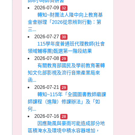
師8小時師資研習
2026-07-09
32
轉知~財團法人隆中向上教育基
金會辦理「2026從思辨到行動：第
三...
2026-07-27
30
115學年度普通班代理教師(社會
領域輔導團)甄選第一階段結果
2026-07-08
29
有關教育部國民及學前教育署轉
知文化部影視及流行音樂產業局來
函...
2026-07-21
29
轉知~115年「全國圖書教師磨課
師課程（進階）修課辦法」及「如
何...
2026-07-16
28
因應颱風與豪雨可能造成部分地
區積淹水及環境中積水容器增加，