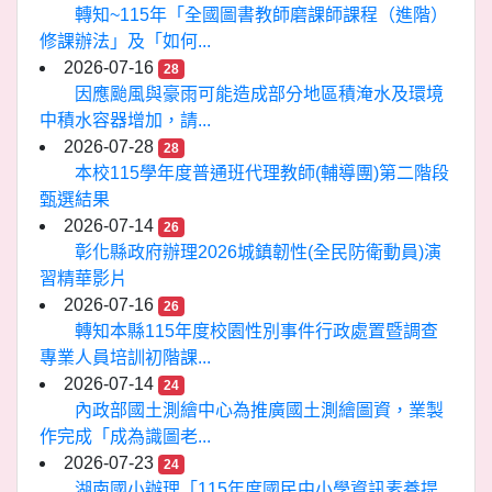
轉知~115年「全國圖書教師磨課師課程（進階）
修課辦法」及「如何...
2026-07-16
28
因應颱風與豪雨可能造成部分地區積淹水及環境
中積水容器增加，請...
2026-07-28
28
本校115學年度普通班代理教師(輔導團)第二階段
甄選結果
2026-07-14
26
彰化縣政府辦理2026城鎮韌性(全民防衛動員)演
習精華影片
2026-07-16
26
轉知本縣115年度校園性別事件行政處置暨調查
專業人員培訓初階課...
2026-07-14
24
內政部國土測繪中心為推廣國土測繪圖資，業製
作完成「成為識圖老...
2026-07-23
24
湖南國小辦理「115年度國民中小學資訊素養提