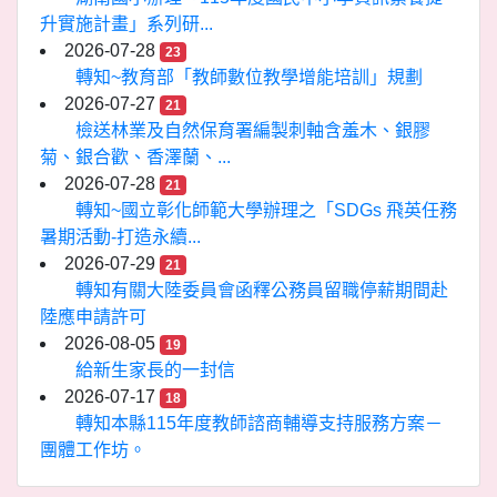
升實施計畫」系列研...
2026-07-28
23
轉知~教育部「教師數位教學增能培訓」規劃
2026-07-27
21
檢送林業及自然保育署編製刺軸含羞木、銀膠
菊、銀合歡、香澤蘭、...
2026-07-28
21
轉知~國立彰化師範大學辦理之「SDGs 飛英任務
暑期活動-打造永續...
2026-07-29
21
轉知有關大陸委員會函釋公務員留職停薪期間赴
陸應申請許可
2026-08-05
19
給新生家長的一封信
2026-07-17
18
轉知本縣115年度教師諮商輔導支持服務方案－
團體工作坊。