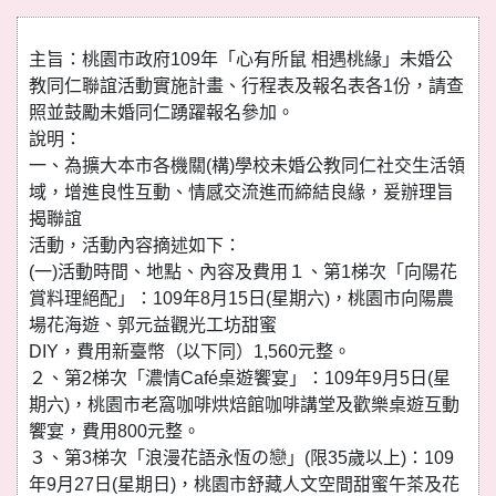
主旨：桃園市政府109年「心有所鼠 相遇桃緣」未婚公
教同仁聯誼活動實施計畫、行程表及報名表各1份，請查
照並鼓勵未婚同仁踴躍報名參加。
說明：
一、為擴大本市各機關(構)學校未婚公教同仁社交生活領
域，增進良性互動、情感交流進而締結良緣，爰辦理旨
揭聯誼
活動，活動內容摘述如下：
(一)活動時間、地點、內容及費用１、第1梯次「向陽花
賞料理絕配」：109年8月15日(星期六)，桃園市向陽農
場花海遊、郭元益觀光工坊甜蜜
DIY，費用新臺幣（以下同）1,560元整。
２、第2梯次「濃情Café桌遊饗宴」：109年9月5日(星
期六)，桃園市老窩咖啡烘焙館咖啡講堂及歡樂桌遊互動
饗宴，費用800元整。
３、第3梯次「浪漫花語永恆の戀」(限35歲以上)：109
年9月27日(星期日)，桃園市舒藏人文空間甜蜜午茶及花