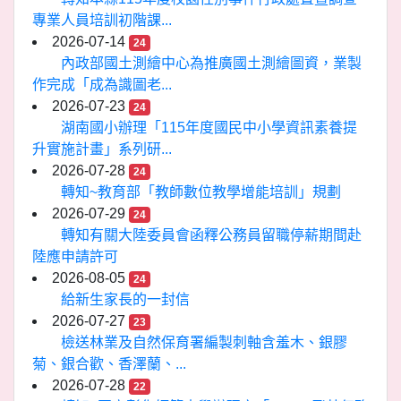
專業人員培訓初階課...
2026-07-14
24
內政部國土測繪中心為推廣國土測繪圖資，業製
作完成「成為識圖老...
2026-07-23
24
湖南國小辦理「115年度國民中小學資訊素養提
升實施計畫」系列研...
2026-07-28
24
轉知~教育部「教師數位教學增能培訓」規劃
2026-07-29
24
轉知有關大陸委員會函釋公務員留職停薪期間赴
陸應申請許可
2026-08-05
24
給新生家長的一封信
2026-07-27
23
檢送林業及自然保育署編製刺軸含羞木、銀膠
菊、銀合歡、香澤蘭、...
2026-07-28
22