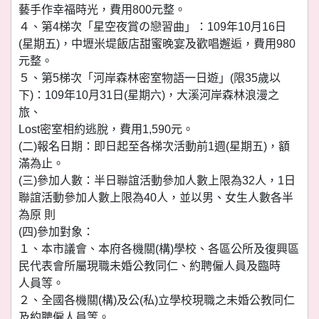
藝手作幸福時光，費用800元整。
４、第4梯次「星空夜賞の戀習曲」：109年10月16日
(星期五)，中壢米堤飯店甜蜜晚宴及歡唱邂逅，費用980
元整。
５、第5梯次「河岸森林密室物語一日遊」(限35歲以
下)：109年10月31日(星期六)，大溪河岸森林浪漫之
旅、
Lost密室相約逃脫，費用1,590元。
(二)報名日期：即日起至各梯次活動前1週(星期五)，額
滿為止。
(三)參加人數：半日聯誼活動參加人數上限為32人，1日
聯誼活動參加人數上限為40人，並以男、女生人數各半
為原 則
(四)參加對象：
１、本市議會、本府各機關(構)學校、各區公所及復興區
民代表會所屬現職未婚公教同仁、約聘僱人員及臨時
人員等。
２、全國各機關(構)及公(私)立學校現職之未婚公教同仁
及約聘僱人員等。