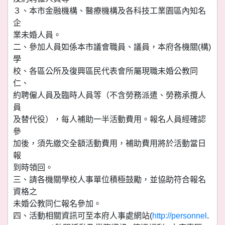
３、本市金融機構、醫療機構及各科技工業園區內知名
企
業未婚人員。
二、參加人員如係本市議會職員、議員，本府各機關(構)
學
校、各區公所及復興區民代表會所屬現職未婚公教同
仁、
約聘僱人員及臨時人員等（不含勞務派遣、勞務承攬人
員
及替代役），每人補助一半活動費用。報名人員經確認
參
加後，須先繳交全額活動費用，補助費用將於活動當日
報
到時領回。
三、請各機關學校人事單位積極鼓勵，並協助符合報名
資格之
未婚公教同仁報名參加。
四、活動相關資訊可至本府人事處網站(
http://personnel
.