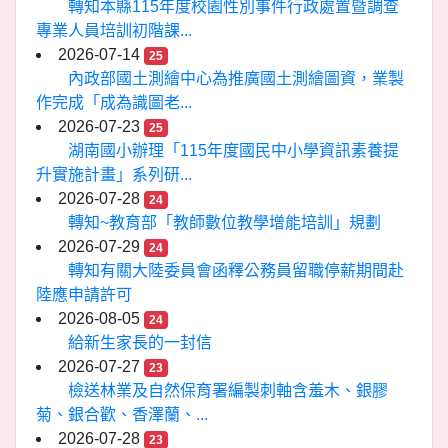
轉知本縣115年度校園性別事件行政處置暨調查
專業人員培訓初階課...
2026-07-14
25
內政部國土測繪中心為推廣國土測繪圖資，業製
作完成「成為識圖老...
2026-07-23
25
湖南國小辦理「115年度國民中小學資訊素養提
升實施計畫」系列研...
2026-07-28
24
轉知~教育部「教師數位教學增能培訓」規劃
2026-07-29
24
轉知有關大陸委員會函釋公務員留職停薪期間赴
陸應申請許可
2026-08-05
24
給新生家長的一封信
2026-07-27
23
檢送林業及自然保育署編製刺軸含羞木、銀膠
菊、銀合歡、香澤蘭、...
2026-07-28
23