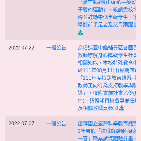
「愛在藝起好Fun心—嬰幼
子愛的運動」，敬請貴校協
傳並鼓勵中低年級學生、家
學齡前手足者及父母踴躍參
2022-07-22
一般公告
為增進臺中鑑輔分區各國民
教師暸解身心障礙學生社會
相關知能，本校特殊教育中
於111年08月11日(星期四)
「111年度特殊教育研習--國
教師正向行為支持教學與輔
導」，檢附實施計畫乙份(如
件)，請轉知貴校各專兼任教
及相關教職員參加
2022-07-07
一般公告
函轉國立臺灣科學教育館辦理
1年暑假「技職鮮體驗 探索F
一夏」職業試探體驗計畫，