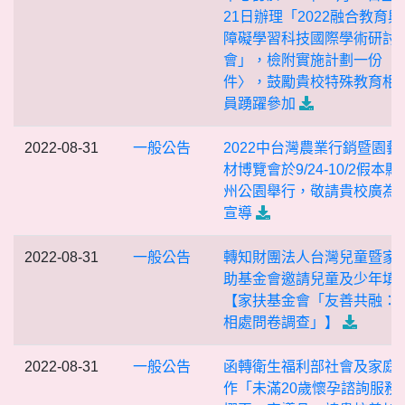
21日辦理「2022融合教育與
障礙學習科技國際學術研討
會」，檢附實施計劃一份（
件〉，鼓勵貴校特殊教育相
員踴躍參加
2022-08-31
一般公告
2022中台灣農業行銷暨園藝
材博覽會於9/24-10/2假本縣
州公園舉行，敬請貴校廣為
宣導
2022-08-31
一般公告
轉知財團法人台灣兒童暨家
助基金會邀請兒童及少年填
【家扶基金會「友善共融：
相處問卷調查」】
2022-08-31
一般公告
函轉衛生福利部社會及家庭
作「未滿20歲懷孕諮詢服務