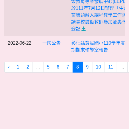
命教育專業發展中心(LEPDC
於111年7月12日辦理「生命
育議題融入課程教學工作坊
請貴校鼓勵教師參加並惠予
登記
2022-06-22
一般公告
彰化縣育民國小110學年度
期期末輔導室報告
‹
1
2
...
5
6
7
8
9
10
11
...